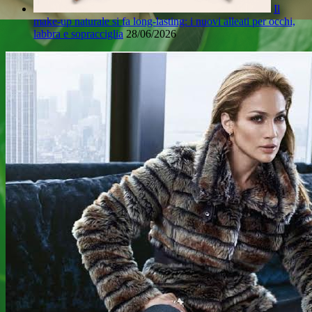
Il
make-up naturale si fa long-lasting: i nuovi alleati per occhi,
labbra e sopracciglia
28/06/2026