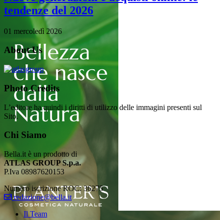
tendenze del 2026
01 mercoledì 2026
About Us
Photo Credits
L’editore ha quindi i diritti di utilizzo delle immagini presenti sul
Sito.
Chi Siamo
Bella.it è un prodotto di
ATLAS GROUP S.p.a.
P.Iva 08987620153
Numero iscrizione ROC: 36275
redazione@bella.it
Il Team