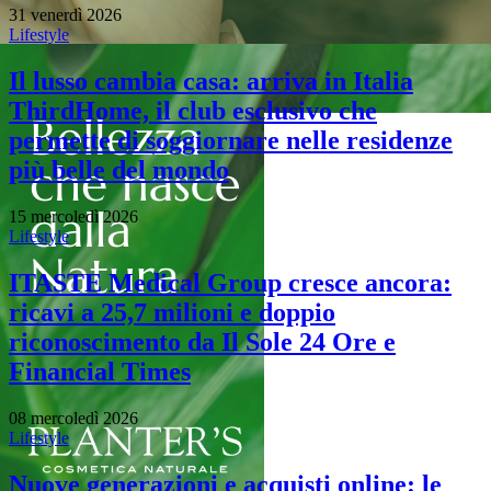
31 venerdì 2026
Lifestyle
Il lusso cambia casa: arriva in Italia
ThirdHome, il club esclusivo che
permette di soggiornare nelle residenze
più belle del mondo
15 mercoledì 2026
Lifestyle
ITASTE Medical Group cresce ancora:
ricavi a 25,7 milioni e doppio
riconoscimento da Il Sole 24 Ore e
Financial Times
08 mercoledì 2026
Lifestyle
Nuove generazioni e acquisti online: le