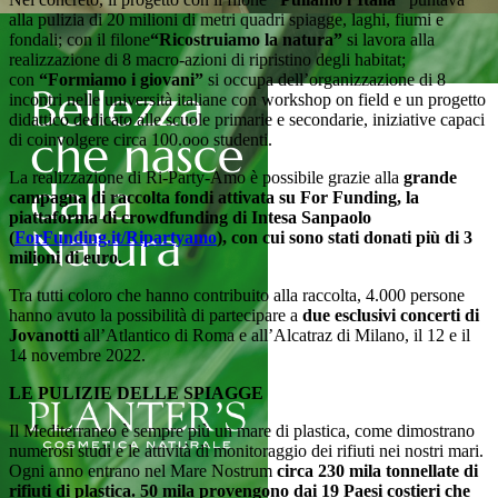
alla pulizia di 20 milioni di metri quadri spiagge, laghi, fiumi e
fondali; con il filone
“Ricostruiamo la natura”
si lavora alla
realizzazione di 8 macro-azioni di ripristino degli habitat;
con
“Formiamo i giovani”
si occupa dell’organizzazione di 8
incontri nelle università italiane con workshop on field e un progetto
didattico dedicato alle scuole primarie e secondarie, iniziative capaci
di coinvolgere circa 100.ooo studenti.
La realizzazione di Ri-Party-Amo è possibile grazie alla
grande
campagna di raccolta fondi attivata su For Funding, la
piattaforma di crowdfunding di Intesa Sanpaolo
(
ForFunding.it/Ripartyamo
), con cui sono stati donati più di 3
milioni di euro.
Tra tutti coloro che hanno contribuito alla raccolta, 4.000 persone
hanno avuto la possibilità di partecipare a
due esclusivi concerti
di
Jovanotti
all’Atlantico di Roma e all’Alcatraz di Milano, il 12 e il
14 novembre 2022.
LE PULIZIE DELLE SPIAGGE
Il Mediterraneo è sempre più un mare di plastica, come dimostrano
numerosi studi e le attività di monitoraggio dei rifiuti nei nostri mari.
Ogni anno entrano nel Mare Nostrum
circa 230 mila tonnellate di
rifiuti di plastica. 50 mila provengono dai 19 Paesi costieri che