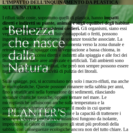
L’IMPATTO DELL’INQUINAMENTO DA PLASTICA
SULLA NATURA
I rifiuti sulle coste, soprattutto quelli di plastica, hanno
impatti
diretti e indiretti su piante, animali e sugli equilibri degli habitat
che compongono gli ecosistemi costieri.
Gli organismi, siano essi
vegetali o animali, possono finire intrappolati o feriti, possono
ingerire la plastica e assorbirne le sostanze tossiche associate. La
probabilità di accumulo dei rifiuti aumenta verso la zona dunale e
retrodunale delle spiagge con la vegetazione a bassa chioma, in
prossimità degli accessi diretti e indiretti alla spiaggia e alle foci dei
fiumi, lontano dalle aree attrezzate e artificiali. Tali ambienti sono
hotspot di accumulo dei rifiuti, che però non sempre possono essere
raggiunti dalle normali attività di pulizia dei litorali.
Sulle spiagge, poi, si accumulano non solo i macro-rifiuti, ma anche
le microplastiche. Queste possono rimanere nella sabbia per anni,
fino a stratificarsi nella formazione dei sedimenti, rilasciando
sostanze chimiche tossiche, oppure tornare nel mare. Le
microplastiche influiscono anche sulla temperatura e la
composizione chimica delle spiagge, il modo in cui queste
assorbono o fanno evaporare l’acqua e la capacità di trattenere i
sedimenti. Questo perché accumulandosi fungono da isolante,
impedendo al calore di raggiungere gli strati più profondi della
sabbia, con conseguenze ecologiche ancora non del tutto chiare. La