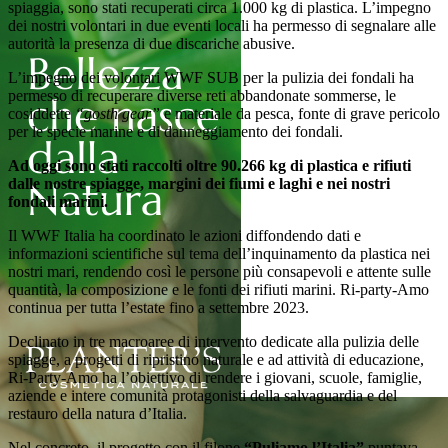
spiaggia, sono stati recuperati circa 1.000 kg di plastica. L’impegno
dei nostri volontari in due eventi locali ha permesso di segnalare alle
autorità la presenza di due discariche abusive.
L’impegno dei volontari WWF SUB per la pulizia dei fondali ha
permesso di recuperare diverse reti abbandonate sommerse, le
cosiddette
“gosth gear”
e materiale da pesca, fonte di grave pericolo
per le specie marine e di danneggiamento dei fondali.
Ad oggi sono stati raccolti oltre 90.266 kg di plastica e rifiuti
dalle nostre spiagge, margini dei fiumi e laghi e nei nostri
fondali marini.
Il WWF Italia ha coordinato le azioni diffondendo dati e
informazioni scientifiche sul tema dell’inquinamento da plastica nei
nostri mari, rendendo così le persone più consapevoli e attente sulle
quantità, la composizione e le fonti dei rifiuti marini. Ri-party-Amo
continua per tutta l’estate fino a settembre 2023.
Declinato in tre macroaree di intervento dedicate alla pulizia delle
spiagge, a progetti di ripristino naturale e ad attività di educazione,
Ri-Party-Amo ha l’obiettivo di rendere i giovani, scuole, famiglie,
aziende e intere comunità protagonisti della salvaguardia e del
restauro della natura d’Italia.
Nel concreto, il progetto con il filone
“Puliamo l’Italia”
puntava