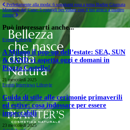
Perfettamente alla moda: 6 soggiorni rosa a tema Barbie
Giornata
Mondiale del Cane: 5 consigli per volare con il tuo amico a quattro
zampe
Può interessarti anche...
Events
Lifestyle
A Milano il pop-up dell’estate: SEA, SUN
& SAND vi aspetta oggi e domani in
Piazza Castello!
21 mercoledì 2025
Events
Interviews
Lifestyle
Guida di stile alle cerimonie primaverili
ed estive: cosa indossare per essere
impeccabili
23 mercoledì 2025