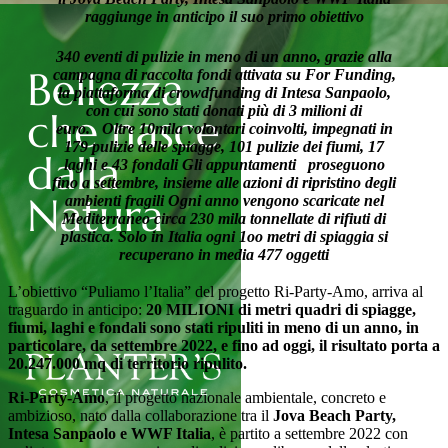
raggiunge in anticipo il suo primo obiettivo
340 eventi di pulizie in meno di un anno, grazie alla
campagna di raccolta fondi attivata su For Funding,
la piattaforma di crowdfunding di Intesa Sanpaolo,
con cui sono stati donati più di 3 milioni di
euro.
Oltre
10mila volontari coinvolti, impegnati in
179 pulizie delle spiagge, 101 pulizie dei fiumi, 17
laghi e 43 fondali
Gli appuntamenti proseguono
fino a settembre, insieme alle azioni di ripristino degli
ambienti fragili
Ogni anno vengono scaricate nel
Mediterraneo circa 230 mila tonnellate di rifiuti di
plastica. Solo in Italia ogni 1oo metri di spiaggia si
recuperano in media 477 oggetti
L’obiettivo “Puliamo l’Italia” del progetto Ri-Party-Amo, arriva al
traguardo in anticipo:
20 MILIONI di metri quadri di spiagge,
fiumi, laghi e fondali sono stati ripuliti in meno di un anno, in
particolare, da settembre 2022, e fino ad oggi, il risultato porta a
20.247.000 mq di territorio ripulito.
Ri-Party-Amo
, il progetto nazionale ambientale, concreto e
ambizioso, nato dalla collaborazione tra il
Jova Beach Party,
Intesa Sanpaolo e WWF Italia
, è partito a settembre 2022 con