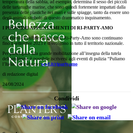
temperatura della sabbia, ad esempio, determina il sesso dei piccoli
delle tartarughe marine, che sono quindi fortemente impattati dalla
presenza delle plastiche nei mari e sulle spiagge, tanto da essere uno
degli animali simbolo di questo drammatico inquinamento.
I PROSSIMI APPUNTAMENTI DI RI-PARTY-AMO
Gli eventi di pulizie del progetto Ri-Party-Amo sono continuano
fino a settembre 2023 e si svolgono in tutto il territorio nazionale.
Per partecipare alla grande mobilitazione all’insegna della tutela
dell’ambiente, è possibile iscriversi agli eventi di pulizia “Puliamo
l’Italia” all’indirizzo:
wwf.it/ripartyamo
di redazione digital
24/08/2024
Condividi