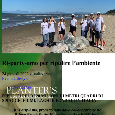
Ri-party-amo per ripulire l’ambiente
24 giovedì 2023
visualizzazioni:
Events
Lifestyle
in-evidenza
RIPULITI PIÚ DI 20 MILIONI DI METRI QUADRI DI
SPIAGGE, FIUMI, LAGHI E FONDALI IN ITALIA
Ri-Party-Amo, progetto nato dalla collaborazione tra
il Jova Beach Party, Intesa Sanpaolo e WWF Italia