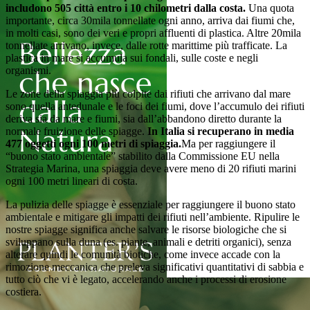
includono 505 città entro i 10 chilometri dalla costa.
Una quota
importante, circa 30mila tonnellate ogni anno, arriva dai fiumi che,
in molti casi, sono dei veri e propri affluenti di plastica. Altre 20mila
tonnellate arrivano, invece, dalle rotte marittime più trafficate. La
plastica in mare si accumula sui fondali, sulle coste e negli
organismi.
Le zone della spiaggia più colpite dai rifiuti che arrivano dal mare
sono quella antedunale e le foci dei fiumi, dove l’accumulo dei rifiuti
deriva sia da mare e fiumi, sia dall’abbandono diretto durante la
normale fruizione delle spiagge.
In Italia si recuperano in media
477 oggetti ogni 100 metri di spiaggia.
Ma per raggiungere il
“buono stato ambientale” stabilito dalla Commissione EU nella
Strategia Marina, una spiaggia deve avere meno di 20 rifiuti marini
ogni 100 metri lineari di costa.
La pulizia delle spiagge è essenziale per raggiungere il buono stato
ambientale e mitigare gli impatti dei rifiuti nell’ambiente. Ripulire le
nostre spiagge significa anche salvare le risorse biologiche che si
sviluppano sulla duna (es. piante, animali e detriti organici), senza
alterare quindi le comunità biotiche, come invece accade con la
rimozione meccanica che preleva significativi quantitativi di sabbia e
tutto ciò che vi è legato, accelerando anche i processi di erosione
costiera.