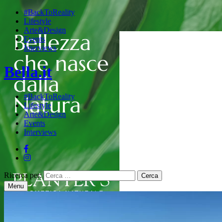
#BackToReality
Lifestyle
Arte&Design
Events
Interviews
Bella.it
#BackToReality
Lifestyle
Arte&Design
Events
Interviews
Ricerca per:
Menu