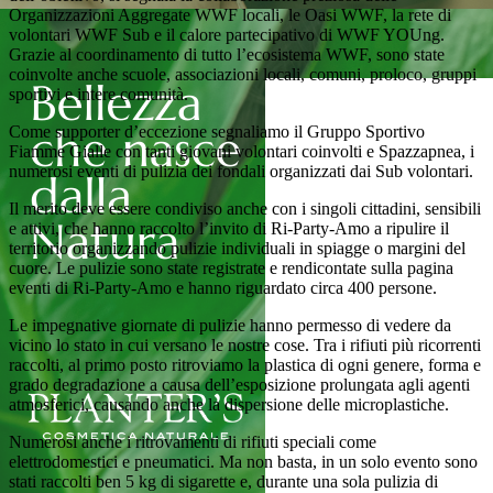
Organizzazioni Aggregate WWF locali, le Oasi WWF, la rete di
volontari WWF Sub e il calore partecipativo di WWF YOUng.
Grazie al coordinamento di tutto l’ecosistema WWF, sono state
coinvolte anche scuole, associazioni locali, comuni, proloco, gruppi
sportivi e intere comunità.
Come supporter d’eccezione segnaliamo il Gruppo Sportivo
Fiamme Gialle con tanti giovani volontari coinvolti e Spazzapnea, i
numerosi eventi di pulizia dei fondali organizzati dai Sub volontari.
Il merito deve essere condiviso anche con i singoli cittadini, sensibili
e attivi, che hanno raccolto l’invito di Ri-Party-Amo a ripulire il
territorio organizzando pulizie individuali in spiagge o margini del
cuore. Le pulizie sono state registrate e rendicontate sulla pagina
eventi di Ri-Party-Amo e hanno riguardato circa 400 persone.
Le impegnative giornate di pulizie hanno permesso di vedere da
vicino lo stato in cui versano le nostre cose. Tra i rifiuti più ricorrenti
raccolti, al primo posto ritroviamo la plastica di ogni genere, forma e
grado degradazione a causa dell’esposizione prolungata agli agenti
atmosferici, causando anche la dispersione delle microplastiche.
Numerosi anche i ritrovamenti di rifiuti speciali come
elettrodomestici e pneumatici. Ma non basta, in un solo evento sono
stati raccolti ben 5 kg di sigarette e, durante una sola pulizia di