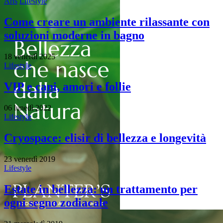
Arts
Lifestyle
Come creare un ambiente rilassante con
soluzioni moderne in bagno
18 venerdì 2025
Lifestyle
VIP e cani, amori e follie
06 lunedì 2022
Lifestyle
Cryospace: elisir di bellezza e longevità
23 venerdì 2019
Lifestyle
Estate in bellezza: un trattamento per
ogni segno zodiacale