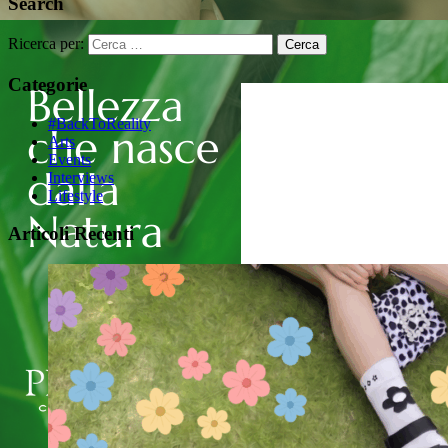
Search
Ricerca per:
Categorie
#BackToReality
Arts
Events
Interviews
Lifestyle
Articoli Recenti