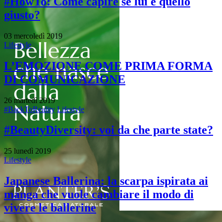
#HowTo: Come capire se lui è quello
giusto?
03 mercoledì 2019
Lifestyle
L’EMOZIONE COME PRIMA FORMA
DI COMUNICAZIONE
26 martedì 2019
#BackToReality
Lifestyle
#BeautyDiversity: voi da che parte state?
25 lunedì 2019
Lifestyle
Japanese Ballerina: la scarpa ispirata ai
manga che vuole cambiare il modo di
vivere le ballerine