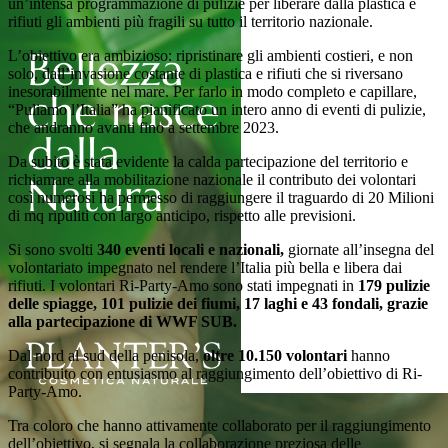
un’intensa programmazione di pulizie per liberare dalla plastica e
rifiuti gli ambienti più fragili su tutto il territorio nazionale.
L’obiettivo era ambizioso: ripristinare gli ambienti costieri, e non
solo, dall’invasione costante di plastica e rifiuti che si riversano
inesorabilmente nel mare. Per farlo in modo completo e capillare,
“Puliamo l’Italia” ha pianificato un intero anno di eventi di pulizie,
che andranno avanti fino a settembre 2023.
Da subito è stata evidente la calda partecipazione del territorio e
richiamare alla mobilitazione nazionale il contributo dei volontari
così numerosi ha permesso di raggiungere il traguardo di 20 Milioni
di mq ripuliti con largo anticipo, rispetto alle previsioni.
Si sono svolti
340 eventi locali e nazionali,
giornate all’insegna del
volontariato impegnato nel rendere l’Italia più bella e libera dai
rifiuti. I volontari Ri-Party-Amo sono stati impegnati in
179 pulizie
delle spiagge, 101 pulizie dei fiumi, 17 laghi e 43 fondali, grazie
alla partecipazione di WWF SUB.
Dal nord al sud della penisola,
oltre 10.150 volontari
hanno
contribuito con entusiasmo al raggiungimento dell’obiettivo di Ri-
Party-Amo.
Tra coloro che hanno attivamente collaborato per il raggiungimento
dell’obiettivo, si segnala la collaborazione preziosa delle