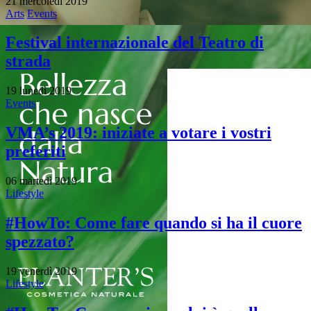
21 mercoledì 2019
Arts
Events
Festival internazionale del Teatro di
strada
19 lunedì 2019
Events
VMA’s 2019: iniziate a votare i vostri
preferiti
06 martedì 2019
Lifestyle
#HowTo: Come fare quando si ha il cuore
spezzato?
19 venerdì 2019
Lifestyle