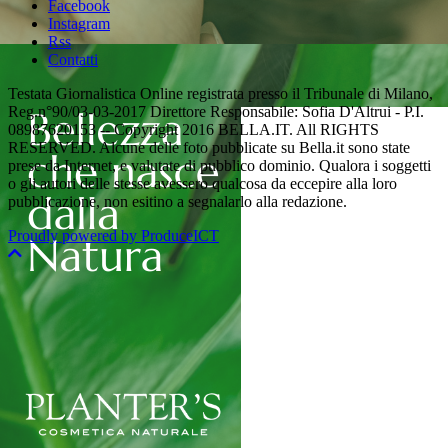
Facebook
Instagram
Rss
Contatti
Testata Giornalistica Online registrata presso il Tribunale di Milano,
Reg.n°90/03-03-2017 Direttore Responsabile: Sofia D'Altrui - P.I.
08987620153 -- Copyright 2016 BELLA.IT. All RIGHTS
RESERVED. Alcune delle foto pubblicate su Bella.it sono state
prese da Internet, e valutate di pubblico dominio. Qualora i soggetti
o gli autori delle stesse avessero qualcosa da eccepire alla loro
pubblicazione, non esitino a segnalarlo alla redazione.
Proudly powered by ProduceICT